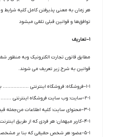
هر زمان به معنی پذیرفتن کامل کلیه شرایط و قو
توافق‏‌ها و قوانین قبلی تلقی میشود
۱– تعاریف
مطابق قانون تجارت الکترونیک وبه منظور شفاف
قوانین به شرح زیر تعریف می شوند.
۱-۱–فروشگاه: فروشگاه اینترنتی ................. به عنوان فروشنده
۲-۱–سایت: وب سایت فروشگاه اینترنتی ................. به آدرس www............ir
۳-۱–محتوای سایت: کلیه اطلاعات من‌جمله قیمت، متن، عکس، فیلم و مشخصات فنی محصولات یا کلیه مقالات و اخبار درج شده در سایت و وبلاگ
۴-۱–کاربر میهمان: هر فردی که از طریق اینترنت وارد سایت ................. شده باشد، کاربر میهمان تلقی می شود.
۵-۱–عضو: هر شخص حقیقی که بنا بر مشخصات هویتی قابل استناد به عضویت سایت درآمده باشد، عضو تلقی می شود.