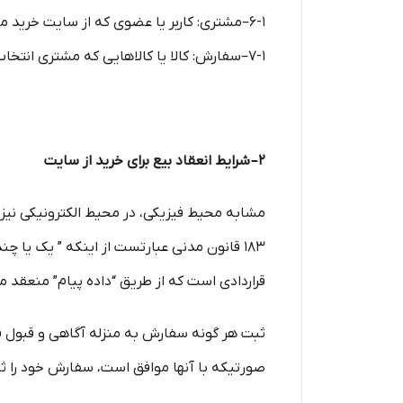
۶-۱–مشتری: کاربر یا عضوی که از سایت خرید می نماید.
۷-۱–سفارش: کالا یا کالاهایی که مشتری انتخاب و با تکمیل فرآیند سفارش گذاری در سایت ، قصد خرید آنها را اعلام می نماید.
۲– شرایط انعقاد بیع برای خرید از سایت
مشابه محیط فیزیکی، در محیط الکترونیکی نیز ه
۱۸۳ قانون مدنی عبارتست از اینکه ” یک یا چن
قراردادی است که از طریق “داده پیام” منعقد م
ثبت هر گونه سفارش به منزله آگاهی و قبول ق
صورتیکه با آنها موافق است، سفارش خود را ثب