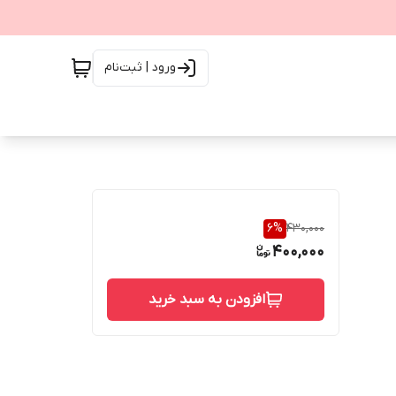
ورود | ثبت‌نام
6
%
430,000
400,000
افزودن به سبد خرید