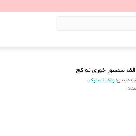
الف سنسور خوری ته کج
ته‌بندی
:
والف لاستیک
داد
:
1