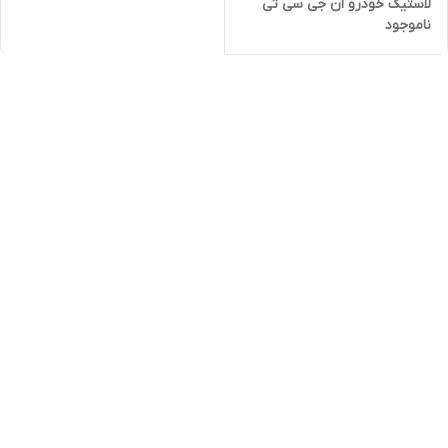
لاستیک خودرو ان جی سی تی
ناموجود
NGCT بسته 50 عددی