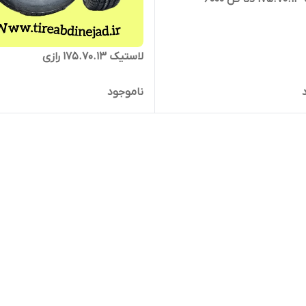
لاستیک 175.70.13 رازی
ناموجود