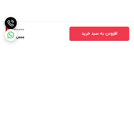
170,000
11
%
افزودن به سبد خرید
150,000
برگشت به بالا