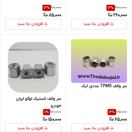
98,000
300,000
13
%
13
%
85,000
260,000
افزودن به سبد
افزودن به سبد
سر والف TPMS عددی 1یک
سر والف لاستیک لوگو ایران
خودرو
170,000
75,000
11
%
13
%
150,000
65,000
افزودن به سبد
افزودن به سبد