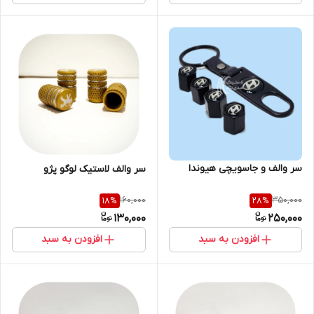
سر والف و جاسویچی هیوندا
سر والف لاستیک لوگو پژو
160,000
350,000
18
%
28
%
130,000
250,000
افزودن به سبد
افزودن به سبد