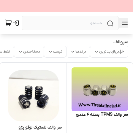
سروالف
پربازدیدترین
برندها
قیمت
دسته‌بندی
فقط م
سر والف TPMS بسته 4 عددی
سر والف لاستیک لوگو پژو